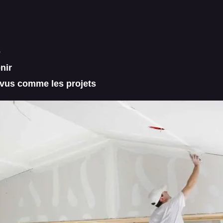
e
nir
évus comme les projets