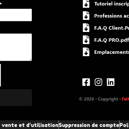
Tutoriel inscri
*
Professions ac
F.A.Q Client.P
F.A.Q PRO.pdf
Emplacements 
© 2026 · Copyright ·
Fat
vente et d’utilisation
Suppression de compte
Pol