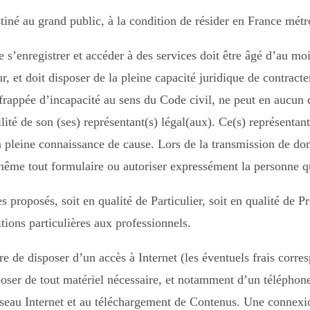
estiné au grand public, à la condition de résider en France métr
e s’enregistrer et accéder à des services doit être âgé d’au moi
ur, et doit disposer de la pleine capacité juridique de contract
 frappée d’incapacité au sens du Code civil, ne peut en aucun
ilité de son (ses) représentant(s) légal(aux). Ce(s) représentant
en pleine connaissance de cause. Lors de la transmission de don
même tout formulaire ou autoriser expressément la personne qu’
s proposés, soit en qualité de Particulier, soit en qualité de P
tions particulières aux professionnels.
ire de disposer d’un accès à Internet (les éventuels frais corre
isposer de tout matériel nécessaire, et notamment d’un téléphon
éseau Internet et au téléchargement de Contenus. Une connex