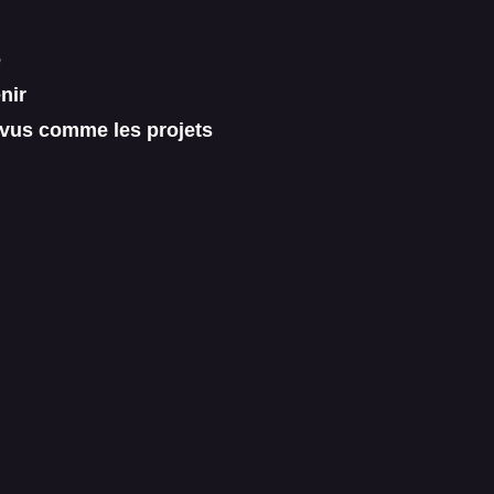
e
nir
évus comme les projets